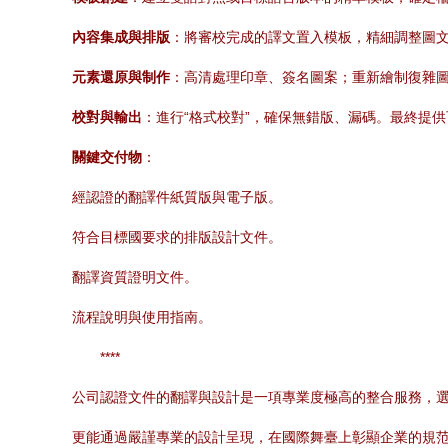
內容集成與排版
：將審校完成的譯文置入模板，精細調整圖
元素還原與制作
：高清處理印章、簽名圖案；重新繪制復雜
校對與輸出
：進行“格式校對”，確保無錯版、漏碼。最終提供
關鍵交付物
：
經認證的翻譯件紙質版與電子版。
符合目標國要求的排版設計文件。
翻譯資質證明文件。
流程說明與使用指南。
****
公司認證文件的翻譯與設計是一項專業度極高的整合服務，
更能通過嚴謹專業的設計呈現，在國際舞臺上彰顯企業的規