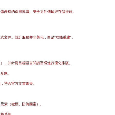
具備嚴格的保密協議、安全文件傳輸與存儲措施。
式文件。設計服務并非美化，而是“功能重建”。
置），并針對目標語言閱讀習慣進行優化排版。
業形象。
讀，符合官方文書審美。
殊元素（徽標、防偽圖案）。
柵格系統。