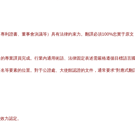
專利證書、董事會決議等）具有法律約束力。翻譯必須100%忠實于原
）的專業譯員完成。行業內通用術語、法律固定表述需嚴格遵循目標語言
名等要素的位置。對于公證處、大使館認證的文件，通常要求“對應式翻譯
。
律效力認定。