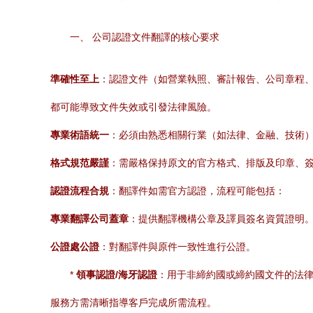
一、 公司認證文件翻譯的核心要求
準確性至上
：認證文件（如營業執照、審計報告、公司章程、
都可能導致文件失效或引發法律風險。
專業術語統一
：必須由熟悉相關行業（如法律、金融、技術
格式規范嚴謹
：需嚴格保持原文的官方格式、排版及印章、簽
認證流程合規
：翻譯件如需官方認證，流程可能包括：
專業翻譯公司蓋章
：提供翻譯機構公章及譯員簽名資質證明
公證處公證
：對翻譯件與原件一致性進行公證。
*
領事認證/海牙認證
：用于非締約國或締約國文件的法
服務方需清晰指導客戶完成所需流程。