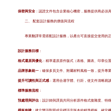
保密與安全
：認證文件包含企業核心機密，服務提供商必須
二、 配套設計服務的價值與流程
專業翻譯常需搭配設計服務，以產出可直接提交使用的正
設計服務目標
：
格式還原與優化
：精準還原原件版式（表格、圖表、印章位
品牌形象統一
：確保多頁文件、附屬材料風格一致，提升專
提升可讀性與正式感
：選用合適字體、行距，使文件清晰易
標準服務流程
：
預處理與評估
：設計師與譯員共同分析原件格式復雜度、特
模板創建
：建立雙語對照或目標語言版本的精準模板，確定